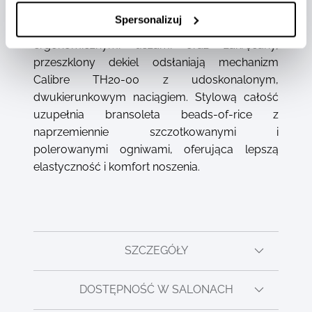
zapewnia doskonałą czytelność. Koperta ze
Spersonalizuj
stali szlachetnej z nowymi, bardziej
ergonomicznymi uszami oraz zakręcany,
przeszklony dekiel odsłaniają mechanizm
Calibre TH20-00 z udoskonalonym,
dwukierunkowym naciągiem. Stylową całość
uzupełnia bransoleta beads-of-rice z
naprzemiennie szczotkowanymi i
polerowanymi ogniwami, oferująca lepszą
elastyczność i komfort noszenia.
SZCZEGÓŁY
DOSTĘPNOŚĆ W SALONACH