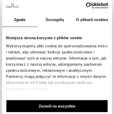
OPIS
Zgoda
Szczegóły
O plikach cookies
Niniejsza strona korzysta z plików cookie
Wykorzystujemy pliki cookie do spersonalizowania treści
i reklam, aby oferować funkcje społecznościowe i
analizować ruch w naszej witrynie. Informacje o tym, jak
korzystasz z naszej witryny, udostępniamy partnerom
TAG Heuer CBS2212.BA0048 Carrera to
społecznościowym, reklamowym i analitycznym.
współczesna reinterpretacja legendarnego
Partnerzy mogą połączyć te informacje z innymi danymi
modelu Heuer Carrera, łącząca klasyczną
otrzymanymi od Ciebie lub uzyskanymi podczas
elegancję z nowoczesnymi rozwiązaniami
korzystania z ich usług.
technicznymi. Zegarek wyróżnia się intensywnie
niebieską tarczą z układem reverse Tricompax,
chronioną wypukłym szafirowym szkłem
Zezwól na wszystkie
idealnie dopasowanym do krzywizny, co