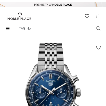
Skip to
content
WISHLIS
0
ITEMS
Search
products
Skip to
the
end of
the
images
gallery