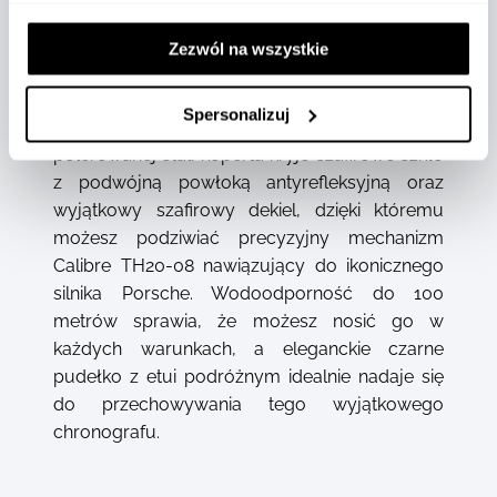
Zachwycająca srebrna tarcza z czerwonymi
akcentami oraz czarna, 60-sekundowa skala
Zezwól na wszystkie
inspirowana Porsche sprawiają, że każdy detal
tego zegarka jest przemyślany i dopracowany.
Spersonalizuj
Wykonana z drobno szczotkowanej i
polerowanej stali koperta kryje szafirowe szkło
z podwójną powłoką antyrefleksyjną oraz
wyjątkowy szafirowy dekiel, dzięki któremu
możesz podziwiać precyzyjny mechanizm
Calibre TH20-08 nawiązujący do ikonicznego
silnika Porsche. Wodoodporność do 100
metrów sprawia, że możesz nosić go w
każdych warunkach, a eleganckie czarne
pudełko z etui podróżnym idealnie nadaje się
do przechowywania tego wyjątkowego
chronografu.