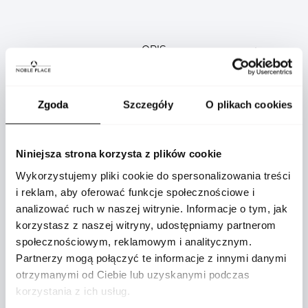
OPIS
Zgoda
Szczegóły
O plikach cookies
Niniejsza strona korzysta z plików cookie
Wykorzystujemy pliki cookie do spersonalizowania treści
Zegarek TAG Heuer CBS2011.FC6529 Carrera to
i reklam, aby oferować funkcje społecznościowe i
nie tylko czasomierz – to prawdziwe dzieło
analizować ruch w naszej witrynie. Informacje o tym, jak
sztuki, które łączy w sobie pasję do wyścigów
korzystasz z naszej witryny, udostępniamy partnerom
oraz ponadczasowy design. Składając hołd
społecznościowym, reklamowym i analitycznym.
legendarnym modelom TAG Heuer Carrera i
Partnerzy mogą połączyć te informacje z innymi danymi
Porsche 911, ten wyjątkowy zegarek emanuje
otrzymanymi od Ciebie lub uzyskanymi podczas
elegancją i innowacyjnością, które przyciągną
korzystania z ich usług.
wzrok każdego miłośnika motoryzacji i luksusu.