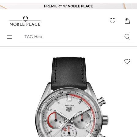
Skip to
content
WISHLIS
0
ITEMS
Search
products
Skip to
the
end of
the
images
gallery