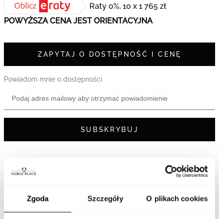
Raty 0%, 10 x 1 765 zł
POWYŻSZA CENA JEST ORIENTACYJNA
ZAPYTAJ O DOSTĘPNOŚĆ I CENĘ
Powiadom mnie o dostępności
SUBSKRYBUJ
Darmowa i bezpieczna dostawa
Odbiór w salonie - sprawdź dostępność poniżej
Zgoda
Szczegóły
O plikach cookies
14 dni na zwrot lub wymianę