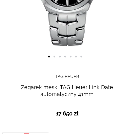
Skip to
the
TAG HEUER
beginning
Zegarek męski TAG Heuer Link Date
of the
automatyczny 41mm
images
gallery
17 650 zł