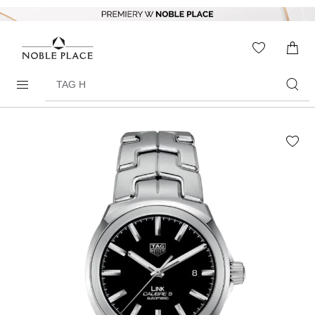
Skip to
content
WISHLIS
0
ITEMS
Search
products
Skip to
the
end of
the
images
gallery