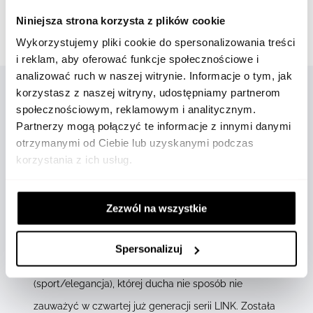
Bezpieczna płatność
Niniejsza strona korzysta z plików cookie
Gwarancja oryginalności
Wykorzystujemy pliki cookie do spersonalizowania treści
i reklam, aby oferować funkcje społecznościowe i
analizować ruch w naszej witrynie. Informacje o tym, jak
korzystasz z naszej witryny, udostępniamy partnerom
społecznościowym, reklamowym i analitycznym.
OPIS
Partnerzy mogą połączyć te informacje z innymi danymi
otrzymanymi od Ciebie lub uzyskanymi podczas
korzystania z ich usług.
TAG Heuer wyprodukował pierwszy zegarek naręczny
Zezwól na wszystkie
w 1914 roku i od tamtej pory nie zaprzestaje
wprowadzania innowacji na polu ergonomii
Spersonalizuj
czasomierzy. Rok 1987 to premiera linii S/EL
(sport/elegancja), której ducha nie sposób nie
zauważyć w czwartej już generacji serii LINK. Została