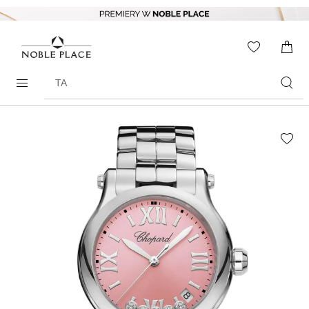
Skip to
content
WISHLIS
0
ITEMS
Search
products
Skip to
the
end of
the
images
gallery