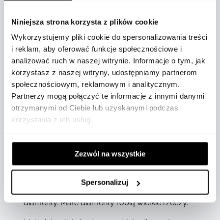
Niniejsza strona korzysta z plików cookie
OPIS
Wykorzystujemy pliki cookie do spersonalizowania treści
i reklam, aby oferować funkcje społecznościowe i
analizować ruch w naszej witrynie. Informacje o tym, jak
korzystasz z naszej witryny, udostępniamy partnerom
społecznościowym, reklamowym i analitycznym.
Partnerzy mogą połączyć te informacje z innymi danymi
otrzymanymi od Ciebie lub uzyskanymi podczas
korzystania z ich usług.
Kolekcja Happy Sport jest symbolem
kreatywności i śmiałości Choparda. Jego
zabawne, swobodnie kręcące się klejnoty
Zezwól na wszystkie
tańczące pomiędzy dwoma szafirowymi
szkłami pobudzają wyobraźnię od 1993 roku,
Spersonalizuj
kiedy Chopard jako pierwszy połączył stal i
diamenty. Małe diamenty robią wielkie rzeczy.