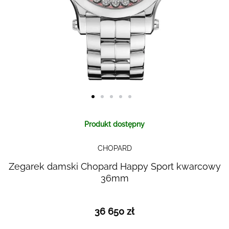
Skip to
Produkt dostępny
the
beginning
CHOPARD
of the
images
Zegarek damski Chopard Happy Sport kwarcowy
gallery
36mm
36 650 zł