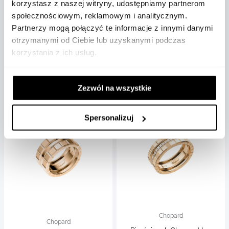
korzystasz z naszej witryny, udostępniamy partnerom
Chopard
Chopard
społecznościowym, reklamowym i analitycznym.
Naszyjnik Chopard Ice Cube
Kolczyki Chopard Ice Cube
Partnerzy mogą połączyć te informacje z innymi danymi
różowe złoto 50 cm
białe złoto
otrzymanymi od Ciebie lub uzyskanymi podczas
korzystania z ich usług.
797004-5001
837702-1006
33 850 zł
12 950 zł
Zezwól na wszystkie
Spersonalizuj
Chopard
Chopard