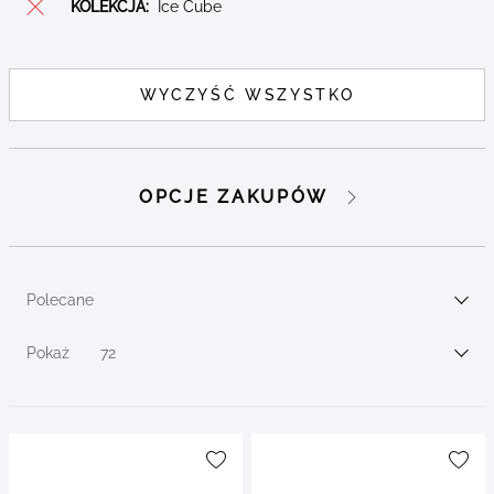
KOLEKCJA:
Ice Cube
WYCZYŚĆ WSZYSTKO
OPCJE ZAKUPÓW
Go to
filters
Polecane
Sortuj wg
Pokaż
72