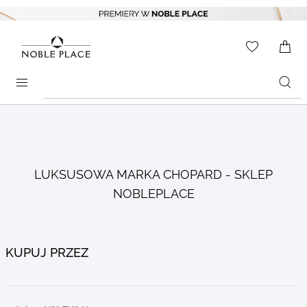
Skip to
content
WISHLIS
0
ITEMS
Search
products
LUKSUSOWA MARKA CHOPARD - SKLEP
NOBLEPLACE
KUPUJ PRZEZ
Go to
Go to
products
products