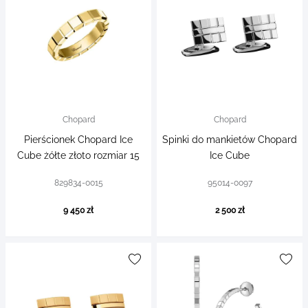
Chopard
Chopard
Pierścionek Chopard Ice
Spinki do mankietów Chopard
Cube żółte złoto rozmiar 15
Ice Cube
829834-0015
95014-0097
9 450 zł
2 500 zł