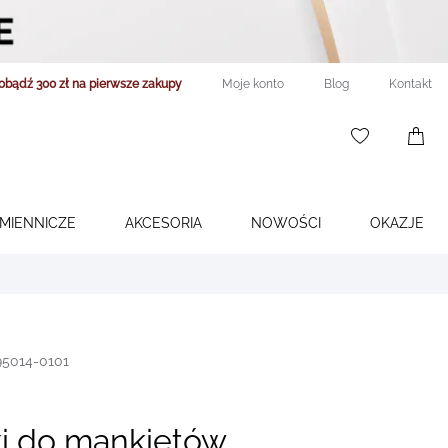
obądź 300 zł na pierwsze zakupy
Moje konto
Blog
Kontakt
WISHLIST
0
ITEMS
ŚMIENNICZE
AKCESORIA
NOWOŚCI
OKAZJE
95014-0101
ki do mankietów