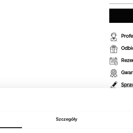
Prof
Odbió
Reze
Gwar
Spraw
Szczegóły