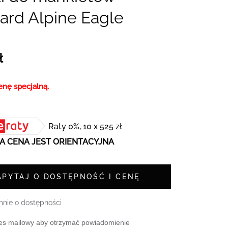
ard Alpine Eagle
ł
enę specjalną.
Raty 0%, 10 x 525 zł
 CENA JEST ORIENTACYJNA
APYTAJ O DOSTĘPNOŚĆ I CENĘ
nie o dostępności