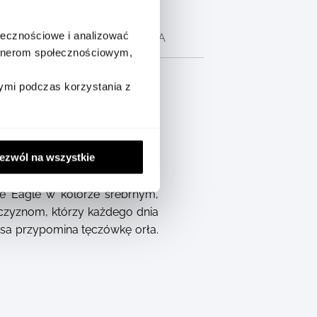
ołecznościowe i analizować
CH
OPIS PRODUCENTA
artnerom społecznościowym,
ymi podczas korzystania z
ezwól na wszystkie
e Eagle w kolorze srebrnym,
czyznom, którzy każdego dnia
osa przypomina tęczówkę orła.