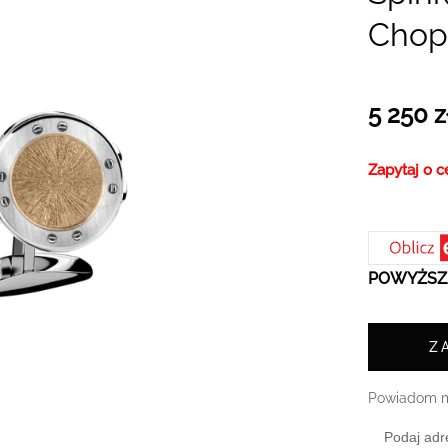
Chop
5 250 z
Zapytaj o c
POWYŻSZA
Z
Powiadom m