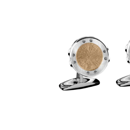
images
gallery