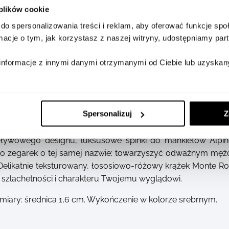
 plików cookie
do spersonalizowania treści i reklam, aby oferować funkcje sp
SZCZEGÓŁY
DOSTĘPNOŚĆ W SALONA
ormacje o tym, jak korzystasz z naszej witryny, udostępniamy p
informacje z innymi danymi otrzymanymi od Ciebie lub uzyskan
Spersonalizuj
Z
pływowego designu, luksusowe spinki do mankietów Alpin
 co zegarek o tej samej nazwie: towarzyszyć odważnym męż
Delikatnie teksturowany, łososiowo-różowy krążek Monte R
a szlachetności i charakteru Twojemu wyglądowi.
ymiary: średnica 1,6 cm. Wykończenie w kolorze srebrnym.