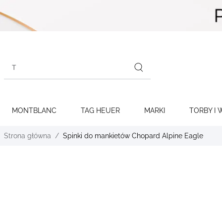
Skip to
content
Search
products
MONTBLANC
TAG HEUER
MARKI
TORBY I 
Strona główna
Spinki do mankietów Chopard Alpine Eagle
Skip to
the
end of
the