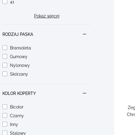
41
Pokaż więcej
RODZAJ PASKA
Bransoleta
Gumowy
Nylonowy
Skórzany
KOLOR KOPERTY
Bicolor
Zeg
Chr
Czarny
Inny
Stalowy