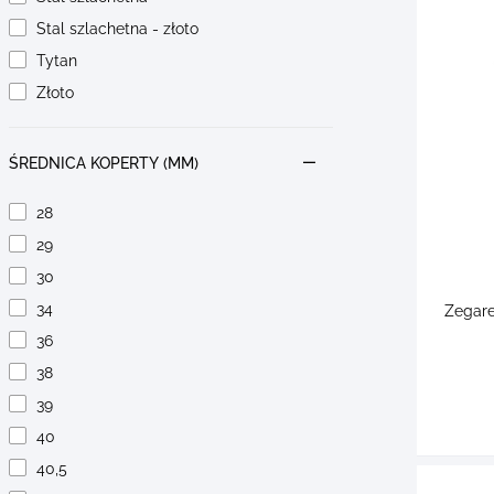
Stal szlachetna - złoto
Tytan
Złoto
ŚREDNICA KOPERTY (MM)
28
29
30
34
Zegare
36
38
39
40
40,5