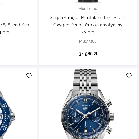
Montblanc
Zegarek męski Montblanc Iced Sea 0
 1858 Iced Sea
Oxygen Deep 4810 automatyczny
41mm
43mm
MB133268
34 586 zł