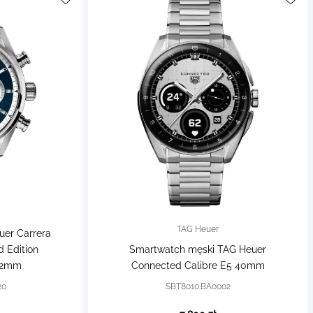
TAG Heuer
uer Carrera
 Edition
Smartwatch męski TAG Heuer
42mm
Connected Calibre E5 40mm
20
SBT8010.BA0002