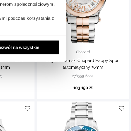
artnerom społecznościowym,
ymi podczas korzystania z
ezwól na wszystkie
Chopard
er Formula 1
Zegarek damski Chopard Happy Sport
 41mm
automatyczny 36mm
75
278559-6002
103 150 zł