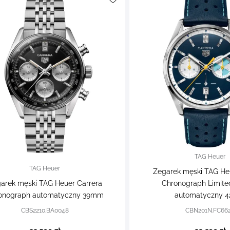
TAG Heuer
TAG Heuer
Zegarek męski TAG He
arek męski TAG Heuer Carrera
Chronograph Limited
onograph automatyczny 39mm
automatyczny 
CBS2210.BA0048
CBN201N.FC66