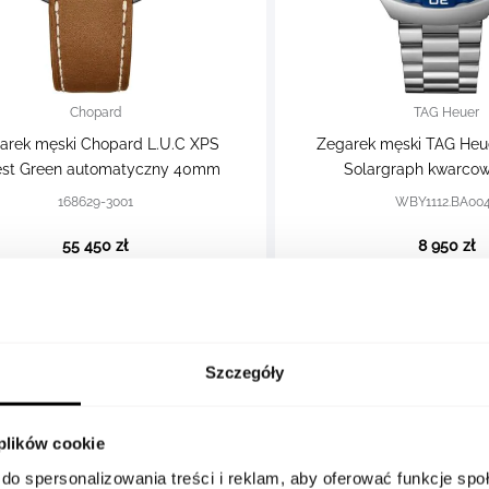
Chopard
TAG Heuer
arek męski Chopard L.U.C XPS
Zegarek męski TAG Heu
est Green automatyczny 40mm
Solargraph kwarc
168629-3001
WBY1112.BA00
55 450 zł
8 950 zł
Szczegóły
 plików cookie
do spersonalizowania treści i reklam, aby oferować funkcje sp