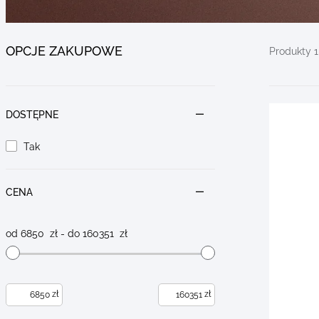
OPCJE ZAKUPOWE
Go to
Go to
Go to
Produkty 1 
products
products
filters
DOSTĘPNE
Tak
CENA
od
6850
zł - do
160351
zł
zł
zł
Minimum
Maksymalna
value
wartość