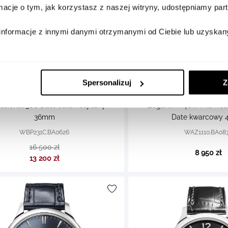
ormacje o tym, jak korzystasz z naszej witryny, udostępniamy p
informacje z innymi danymi otrzymanymi od Ciebie lub uzyskan
TAG Heuer
Spersonalizuj
Z
TAG Heuer
ek damski TAG Heuer Aquaracer
essional 300 Date automatyczny
Zegarek męski TAG Heu
36mm
Date kwarcowy
WBP231C.BA0626
WAZ1110.BA08
16 500 zł
8 950 zł
13 200 zł