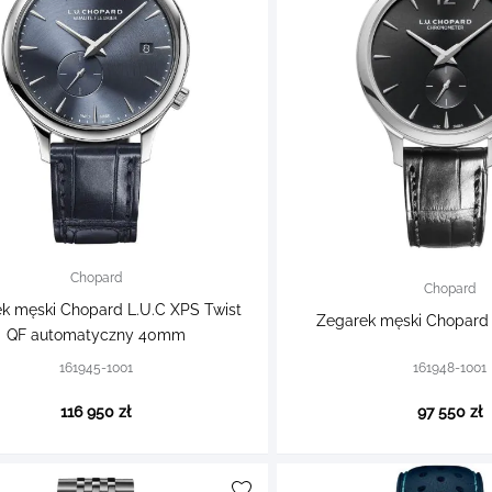
Chopard
Chopard
k męski Chopard L.U.C XPS Twist
Zegarek męski Chopard
QF automatyczny 40mm
161945-1001
161948-1001
116 950 zł
97 550 zł