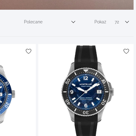
Polecane
Pokaż
72
Sortuj wg