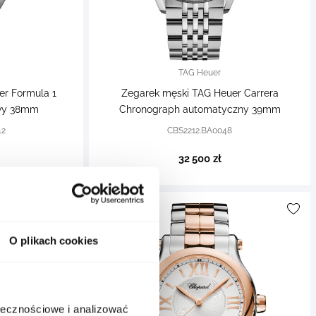
TAG Heuer
er Formula 1
Zegarek męski TAG Heuer Carrera
owy 38mm
Chronograph automatyczny 39mm
42
CBS2212.BA0048
32 500 zł
O plikach cookies
ołecznościowe i analizować