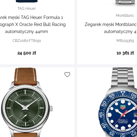
TAG Heuer
Montblanc
rek męski TAG Heuer Formula 1
ograph X Oracle Red Bull Racing
Zegarek męski Montblanc
automatyczny 44mm
automatyczny 
CBZ2080.FT8091
MB129369
24 500 zł
10 361 zł