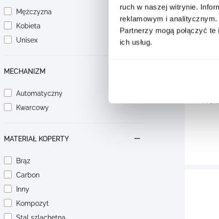
ruch w naszej witrynie. Inf
Mężczyzna
reklamowym i analitycznym.
Kobieta
Partnerzy mogą połączyć te 
Unisex
ich usług.
MECHANIZM
Zegar
Automatyczny
Prof
Kwarcowy
MATERIAŁ KOPERTY
Brąz
Carbon
Inny
Kompozyt
Stal szlachetna