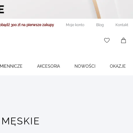
obądź 300 zł na pierwsze zakupy
Moje konto
Blog
Kontakt
WISHLIST
0
ITEMS
ŚMIENNICZE
AKCESORIA
NOWOŚCI
OKAZJE
 MĘSKIE